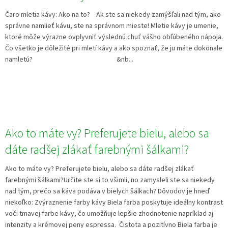
Čaro mletia kávy: Ako na to? Ak ste sa niekedy zamýšľali nad tým, ako
správne namlieť kávu, ste na správnom mieste! Mletie kávy je umenie,
ktoré môže výrazne ovplyvniť výslednú chuť vášho obľúbeného nápoja.
Čo všetko je dôležité pri mletí kávy a ako spoznať, že ju máte dokonale
namletú? &nb...
Ako to máte vy? Preferujete bielu, alebo sa
dáte radšej zlákať farebnými šálkami?
Ako to máte vy? Preferujete bielu, alebo sa dáte radšej zlákať
farebnými šálkami?Určite ste si to všimli, no zamysleli ste sa niekedy
nad tým, prečo sa káva podáva v bielych šálkach? Dôvodov je hneď
niekoľko: Zvýraznenie farby kávy Biela farba poskytuje ideálny kontrast
voči tmavej farbe kávy, čo umožňuje lepšie zhodnotenie napríklad aj
intenzity a krémovej peny espressa. Čistota a pozitívno Biela farba je