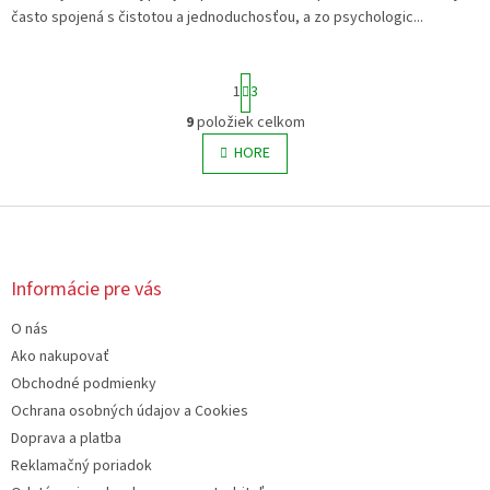
často spojená s čistotou a jednoduchosťou, a zo psychologic...
S
1
3
t
r
9
položiek celkom
O
á
v
HORE
n
l
k
o
á
v
Z
d
a
a
á
n
c
p
i
i
ä
e
Informácie pre vás
e
t
p
O nás
i
r
e
Ako nakupovať
v
k
Obchodné podmienky
y
Ochrana osobných údajov a Cookies
v
Doprava a platba
ý
p
Reklamačný poriadok
i