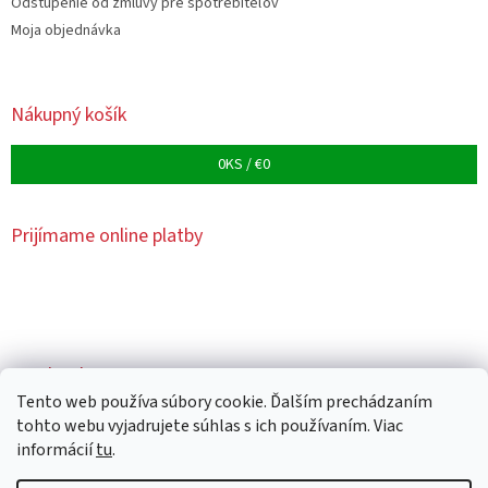
Odstúpenie od zmluvy pre spotrebiteľov
s
Moja objednávka
u
Nákupný košík
0
KS /
€0
Prijímame online platby
Facebook
Tento web používa súbory cookie. Ďalším prechádzaním
tohto webu vyjadrujete súhlas s ich používaním. Viac
informácií
tu
.