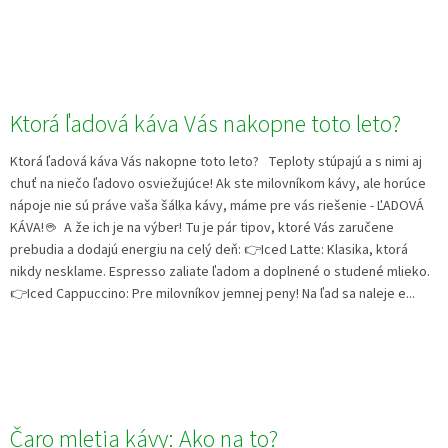
Ktorá ľadová káva Vás nakopne toto leto?
Ktorá ľadová káva Vás nakopne toto leto? Teploty stúpajú a s nimi aj
chuť na niečo ľadovo osviežujúce! Ak ste milovníkom kávy, ale horúce
nápoje nie sú práve vaša šálka kávy, máme pre vás riešenie - ĽADOVÁ
KÁVA! ☕ A že ich je na výber! Tu je pár tipov, ktoré Vás zaručene
prebudia a dodajú energiu na celý deň: 👉Iced Latte: Klasika, ktorá
nikdy nesklame. Espresso zaliate ľadom a doplnené o studené mlieko.
👉Iced Cappuccino: Pre milovníkov jemnej peny! Na ľad sa naleje e...
Čaro mletia kávy: Ako na to?