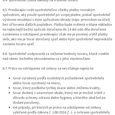
6.4. Spotrebiteľ znáša náklady na vrátenie tovaru.
6.5. Predávajúci vráti spotrebiteľovi všetky platby rovnakým
spôsobom, aký použil spotrebiteľ pri svojej platbe, pokiaľ spotrebiteľ
výslovne nesúhlasí s iným spôsobom úhrady (napr. prevodom na účet)
bez účtovania ďalších poplatkov. Platba bude vrátená vrátane nákladov
na najlacnejší bežný spôsob doručenia do 14 dní odo dňa doručenia
oznámenia o odstúpení; predávajúci však nie je povinný vrátiť platby
skôr, ako mu je tovar doručený späť alebo kým spotrebiteľ nepreukáže
zaslanie tovaru späť.
6.6. Spotrebiteľ zodpovedá za zníženie hodnoty tovaru, ktoré vzniklo
nad rámec bežného oboznámenia sa s jeho vlastnosťami.
6.7. Právo na odstúpenie od zmluvy sa nevzťahuje najmä na:
tovar vyrobený podľa osobitných požiadaviek spotrebiteľa
alebo tovar vyrobený na mieru,
tovar, ktorý podlieha rýchlej skaze alebo zníženiu kvality,
tovar dodaný v uzavretom obale, ktorý nie je možné vrátiť z
dôvodu ochrany zdravia alebo hygieny a ktorého obal bol po
dodaní porušený,
iné prípady, pri ktorých je právo na odstúpenie od zmluvy
vylúčené podľa zákona č. 108/2024 Z. z. o ochrane spotrebiteľa.