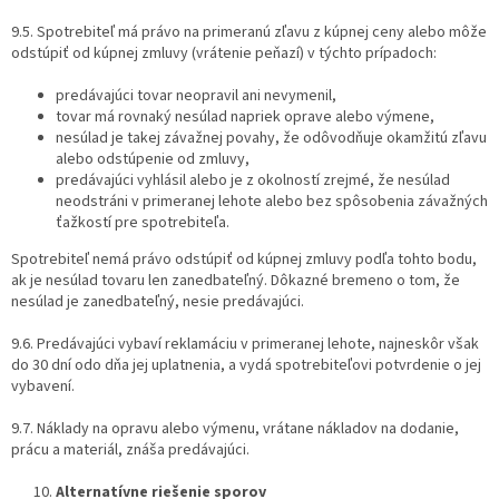
9.5. Spotrebiteľ má právo na primeranú zľavu z kúpnej ceny alebo môže
odstúpiť od kúpnej zmluvy (vrátenie peňazí) v týchto prípadoch:
predávajúci tovar neopravil ani nevymenil,
tovar má rovnaký nesúlad napriek oprave alebo výmene,
nesúlad je takej závažnej povahy, že odôvodňuje okamžitú zľavu
alebo odstúpenie od zmluvy,
predávajúci vyhlásil alebo je z okolností zrejmé, že nesúlad
neodstráni v primeranej lehote alebo bez spôsobenia závažných
ťažkostí pre spotrebiteľa.
Spotrebiteľ nemá právo odstúpiť od kúpnej zmluvy podľa tohto bodu,
ak je nesúlad tovaru len zanedbateľný. Dôkazné bremeno o tom, že
nesúlad je zanedbateľný, nesie predávajúci.
9.6. Predávajúci vybaví reklamáciu v primeranej lehote, najneskôr však
do 30 dní odo dňa jej uplatnenia, a vydá spotrebiteľovi potvrdenie o jej
vybavení.
9.7. Náklady na opravu alebo výmenu, vrátane nákladov na dodanie,
prácu a materiál, znáša predávajúci.
Alternatívne riešenie sporov