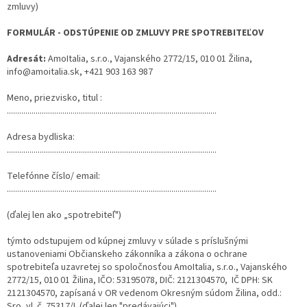
zmluvy)
FORMULÁR - ODSTÚPENIE OD ZMLUVY PRE SPOTREBITEĽOV
Adresát:
AmoItalia, s.r.o., Vajanského 2772/15, 010 01 Žilina,
info@amoitalia.sk
,
+421 903 163 987
Meno, priezvisko, titul :
......................................................................................................
Adresa bydliska:
......................................................................................................
Telefónne číslo/ email:
......................................................................................................
(ďalej len ako „spotrebiteľ")
týmto odstupujem od kúpnej zmluvy v súlade s príslušnými
ustanoveniami Občianskeho zákonníka a zákona o ochrane
spotrebiteľa uzavretej so spoločnosťou AmoItalia, s.r.o., Vajanského
2772/15, 010 01 Žilina, IČO: 53195078, DIČ: 2121304570, IČ DPH: SK
2121304570, zapísaná v OR vedenom Okresným súdom Žilina, odd.:
Sro, vl. č. 75317/L
(ďalej len "predávajúci")
.