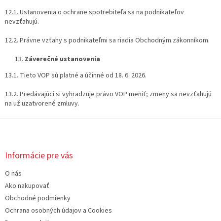
12.1. Ustanovenia o ochrane spotrebiteľa sa na podnikateľov
nevzťahujú.
12.2. Právne vzťahy s podnikateľmi sa riadia Obchodným zákonníkom.
Záverečné ustanovenia
13.1. Tieto VOP sú platné a účinné od 18. 6. 2026.
13.2. Predávajúci si vyhradzuje právo VOP meniť; zmeny sa nevzťahujú
na už uzatvorené zmluvy.
Z
á
p
ä
Informácie pre vás
t
O nás
i
e
Ako nakupovať
Obchodné podmienky
Ochrana osobných údajov a Cookies