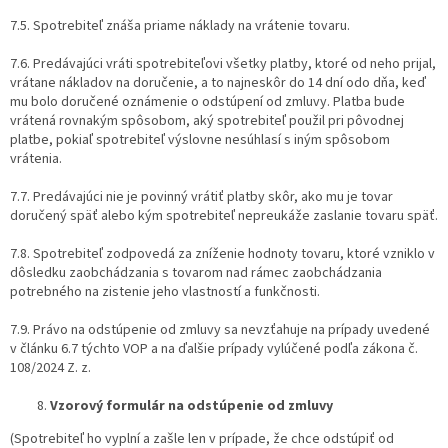
7.5. Spotrebiteľ znáša priame náklady na vrátenie tovaru.
7.6. Predávajúci vráti spotrebiteľovi všetky platby, ktoré od neho prijal,
vrátane nákladov na doručenie, a to najneskôr do 14 dní odo dňa, keď
mu bolo doručené oznámenie o odstúpení od zmluvy. Platba bude
vrátená rovnakým spôsobom, aký spotrebiteľ použil pri pôvodnej
platbe, pokiaľ spotrebiteľ výslovne nesúhlasí s iným spôsobom
vrátenia.
7.7. Predávajúci nie je povinný vrátiť platby skôr, ako mu je tovar
doručený späť alebo kým spotrebiteľ nepreukáže zaslanie tovaru späť.
7.8. Spotrebiteľ zodpovedá za zníženie hodnoty tovaru, ktoré vzniklo v
dôsledku zaobchádzania s tovarom nad rámec zaobchádzania
potrebného na zistenie jeho vlastností a funkčnosti.
7.9. Právo na odstúpenie od zmluvy sa nevzťahuje na prípady uvedené
v článku 6.7 týchto VOP a na ďalšie prípady vylúčené podľa zákona č.
108/2024 Z. z.
Vzorový formulár na odstúpenie od zmluvy
(Spotrebiteľ ho vyplní a zašle len v prípade, že chce odstúpiť od