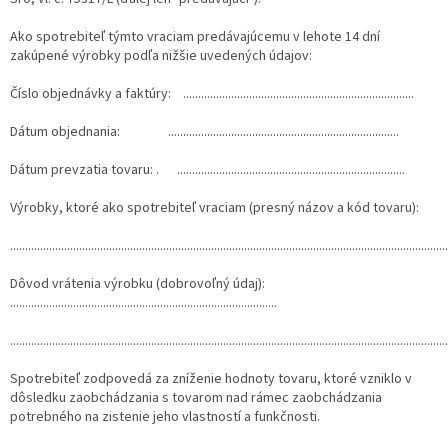
Ako spotrebiteľ týmto vraciam predávajúcemu v lehote 14 dní
zakúpené výrobky podľa nižšie uvedených údajov:
Číslo objednávky a faktúry: .............................................................................
Dátum objednania: .............................................................................
Dátum prevzatia tovaru: . ............................................................................
Výrobky, ktoré ako spotrebiteľ vraciam (presný názov a kód tovaru):
..................................................................................................................................................
Dôvod vrátenia výrobku (dobrovoľný údaj):
.........................................................................................
..................................................................................................................................................
Spotrebiteľ zodpovedá za zníženie hodnoty tovaru, ktoré vzniklo v
dôsledku zaobchádzania s tovarom nad rámec zaobchádzania
potrebného na zistenie jeho vlastností a funkčnosti.