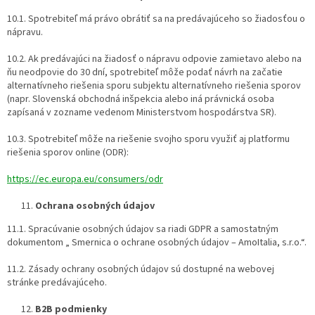
10.1. Spotrebiteľ má právo obrátiť sa na predávajúceho so žiadosťou o
nápravu.
10.2. Ak predávajúci na žiadosť o nápravu odpovie zamietavo alebo na
ňu neodpovie do 30 dní, spotrebiteľ môže podať návrh na začatie
alternatívneho riešenia sporu subjektu alternatívneho riešenia sporov
(napr. Slovenská obchodná inšpekcia alebo iná právnická osoba
zapísaná v zozname vedenom Ministerstvom hospodárstva SR).
10.3. Spotrebiteľ môže na riešenie svojho sporu využiť aj platformu
riešenia sporov online (ODR):
https://ec.europa.eu/consumers/odr
Ochrana osobných údajov
11.1. Spracúvanie osobných údajov sa riadi GDPR a samostatným
dokumentom „ Smernica o ochrane osobných údajov – AmoItalia, s.r.o.“.
11.2. Zásady ochrany osobných údajov sú dostupné na webovej
stránke predávajúceho.
B2B podmienky