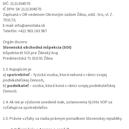
DIČ:
2121304570
IČ DPH:
SK 2121304570
Zapísaná v OR vedenom Okresným súdom Žilina, odd.: Sro, vl. č.
75317/L
E-mail:
info@amoitalia.sk
Telefón: +421 903 163 987
Orgán dozoru:
Slovenská obchodná inšpekcia (SOI)
Inšpektorát SOI pre Žilinský kraj
Predmestská 71 010 01 Žilina
1.3. Kupujúcim je:
a)
spotrebiteľ
– fyzická osoba, ktorá nekoná v rámci svojej
podnikateľskej činnosti,
b)
podnikateľ
– osoba, ktorá koná v rámci svojej podnikateľskej
činnosti.
1.4. Ak nie je výslovne uvedené inak, ustanovenia týchto VOP sa
vzťahujú na spotrebiteľov.
1.5. Právne vzťahy sa riadia právnym poriadkom Slovenskej republiky.