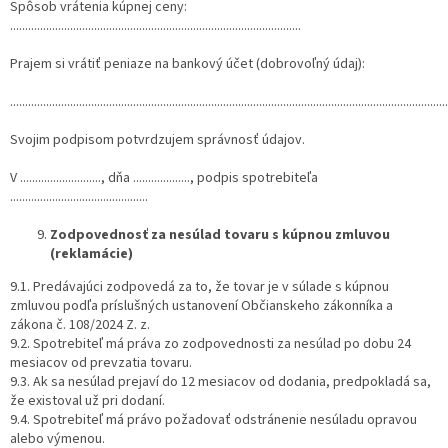
Spôsob vrátenia kúpnej ceny:
.................................................................................................
Prajem si vrátiť peniaze na bankový účet (dobrovoľný údaj):
..................................................................................................................................................
Svojim podpisom potvrdzujem správnosť údajov.
V ..........................., dňa ..................., podpis spotrebiteľa
..............................................
Zodpovednosť za nesúlad tovaru s kúpnou zmluvou
(reklamácie)
9.1. Predávajúci zodpovedá za to, že tovar je v súlade s kúpnou
zmluvou podľa príslušných ustanovení Občianskeho zákonníka a
zákona č. 108/2024 Z. z.
9.2. Spotrebiteľ má práva zo zodpovednosti za nesúlad po dobu 24
mesiacov od prevzatia tovaru.
9.3. Ak sa nesúlad prejaví do 12 mesiacov od dodania, predpokladá sa,
že existoval už pri dodaní.
9.4. Spotrebiteľ má právo požadovať odstránenie nesúladu opravou
alebo výmenou.