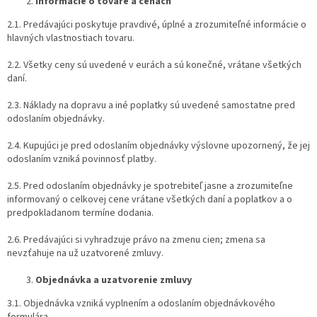
Informácie o tovare a cenách
2.1. Predávajúci poskytuje pravdivé, úplné a zrozumiteľné informácie o
hlavných vlastnostiach tovaru.
2.2. Všetky ceny sú uvedené v eurách a sú konečné, vrátane všetkých
daní.
2.3. Náklady na dopravu a iné poplatky sú uvedené samostatne pred
odoslaním objednávky.
2.4. Kupujúci je pred odoslaním objednávky výslovne upozornený, že jej
odoslaním vzniká povinnosť platby.
2.5. Pred odoslaním objednávky je spotrebiteľ jasne a zrozumiteľne
informovaný o celkovej cene vrátane všetkých daní a poplatkov a o
predpokladanom termíne dodania.
2.6. Predávajúci si vyhradzuje právo na zmenu cien; zmena sa
nevzťahuje na už uzatvorené zmluvy.
Objednávka a uzatvorenie zmluvy
3.1. Objednávka vzniká vyplnením a odoslaním objednávkového
formulára.