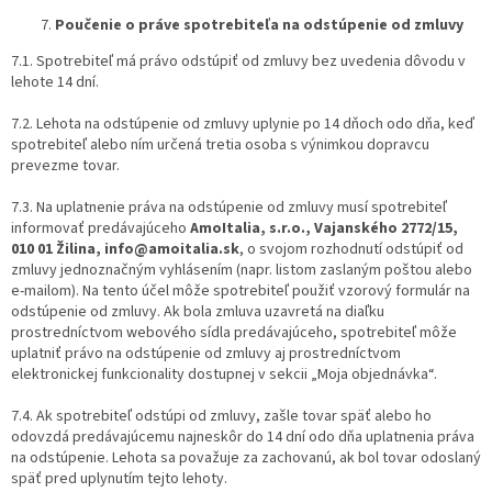
Poučenie o práve spotrebiteľa na odstúpenie od zmluvy
7.1. Spotrebiteľ má právo odstúpiť od zmluvy bez uvedenia dôvodu v
lehote 14 dní.
7.2. Lehota na odstúpenie od zmluvy uplynie po 14 dňoch odo dňa, keď
spotrebiteľ alebo ním určená tretia osoba s výnimkou dopravcu
prevezme tovar.
7.3.
Na uplatnenie práva na odstúpenie od zmluvy musí spotrebiteľ
informovať predávajúceho
AmoItalia, s.r.o., Vajanského 2772/15,
010 01 Žilina, info@amoitalia.sk
, o svojom rozhodnutí odstúpiť od
zmluvy jednoznačným vyhlásením (napr. listom zaslaným poštou alebo
e-mailom). Na tento účel môže spotrebiteľ použiť vzorový formulár na
odstúpenie od zmluvy. Ak bola zmluva uzavretá na diaľku
prostredníctvom webového sídla predávajúceho, spotrebiteľ môže
uplatniť právo na odstúpenie od zmluvy aj prostredníctvom
elektronickej funkcionality dostupnej v sekcii „Moja objednávka“.
7.4. Ak spotrebiteľ odstúpi od zmluvy, zašle tovar späť alebo ho
odovzdá predávajúcemu najneskôr do 14 dní odo dňa uplatnenia práva
na odstúpenie. Lehota sa považuje za zachovanú, ak bol tovar odoslaný
späť pred uplynutím tejto lehoty.