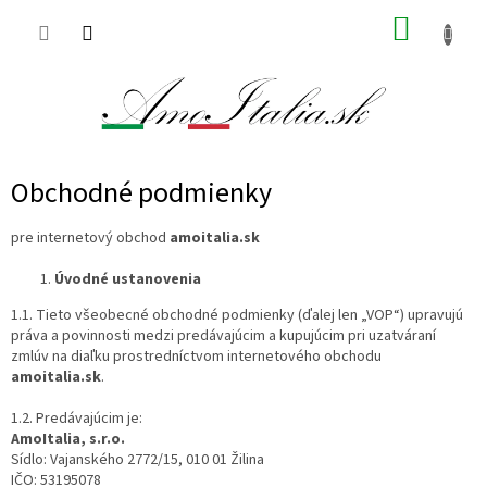
Prejsť
NÁKUP
na
obsah
KOŠÍK
Obchodné podmienky
pre internetový obchod
amoitalia.sk
Úvodné ustanovenia
1.1. Tieto všeobecné obchodné podmienky (ďalej len „VOP“) upravujú
práva a povinnosti medzi predávajúcim a kupujúcim pri uzatváraní
zmlúv na diaľku prostredníctvom internetového obchodu
amoitalia.sk
.
1.2. Predávajúcim je:
AmoItalia, s.r.o.
Sídlo:
Vajanského 2772/15, 010 01 Žilina
IČO:
53195078