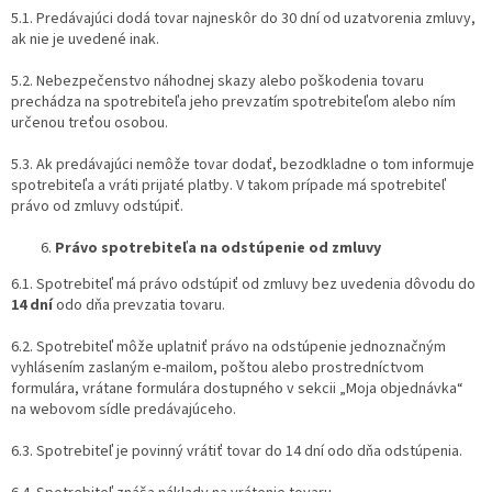
5.1. Predávajúci dodá tovar najneskôr do 30 dní od uzatvorenia zmluvy,
ak nie je uvedené inak.
5.2. Nebezpečenstvo náhodnej skazy alebo poškodenia tovaru
prechádza na spotrebiteľa jeho prevzatím spotrebiteľom alebo ním
určenou treťou osobou.
5.3. Ak predávajúci nemôže tovar dodať, bezodkladne o tom informuje
spotrebiteľa a vráti prijaté platby. V takom prípade má spotrebiteľ
právo od zmluvy odstúpiť.
Právo spotrebiteľa na odstúpenie od zmluvy
6.1. Spotrebiteľ má právo odstúpiť od zmluvy bez uvedenia dôvodu do
14 dní
odo dňa prevzatia tovaru.
6.2. Spotrebiteľ môže uplatniť právo na odstúpenie jednoznačným
vyhlásením zaslaným e-mailom, poštou alebo prostredníctvom
formulára, vrátane formulára dostupného v sekcii „Moja objednávka“
na webovom sídle predávajúceho.
6.3. Spotrebiteľ je povinný vrátiť tovar do 14 dní odo dňa odstúpenia.