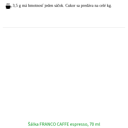
3,5 g má hmotnosť jeden sáčok. Cukor sa predáva na celé kg.
Potrebujete pomoc s výberom? Radi vám poradíme.
Pre viac informácií a objednávky nás neváhajte kontaktovať:
+421 903 163 987
INFO@AMOITALIA.SK
Šálka FRANCO CAFFE espresso, 70 ml