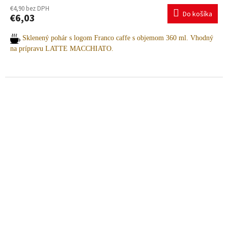
€4,90 bez DPH
Do košíka
€6,03
Sklenený pohár s logom Franco caffe s objemom 360 ml. Vhodný
na prípravu LATTE MACCHIATO.
Potrebujete pomoc s výberom? Radi vám poradíme.
Pre viac informácií a objednávky nás neváhajte kontaktovať:
+421 903 163 987
INFO@AMOITALIA.SK