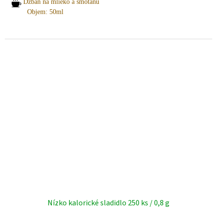
Džbán na mlieko a smotanu
Objem: 50ml
Potrebujete pomoc s výberom? Radi vám poradíme.
Pre viac informácií a objednávky nás neváhajte kontaktovať:
+421 903 163 987
INFO@AMOITALIA.SK
Nízko kalorické sladidlo 250 ks / 0,8 g