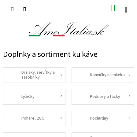
Prejsť
NÁKUP
na
obsah
KOŠÍK
Doplnky a sortiment ku káve
Držiaky, servítky a
Konvičky na mlieko
zásobníky
Lyžičky
Podnosy a tácky
Poháre, 2GO
Pochutiny