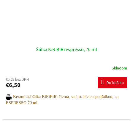
Šálka KiRiBiRi espresso, 70 ml
Skladom
€5,28 bez DPH
Do košíka
€6,50
Keramická šálka KiRiBiRi čierna, vnútro biele s podšálkou, na
ESPRESSO 70 ml.
Potrebujete pomoc s výberom? Radi vám poradíme.
Pre viac informácií a objednávky nás neváhajte kontaktovať: