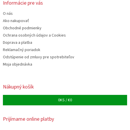
e
ä
e
Informácie pre vás
p
t
r
O nás
i
v
e
Ako nakupovať
k
y
Obchodné podmienky
v
Ochrana osobných údajov a Cookies
ý
Doprava a platba
p
i
Reklamačný poriadok
s
Odstúpenie od zmluvy pre spotrebiteľov
u
Moja objednávka
Nákupný košík
0
KS /
€0
Prijímame online platby