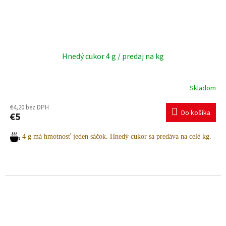
Hnedý cukor 4 g / predaj na kg
Skladom
€4,20 bez DPH
Do košíka
€5
4 g má hmotnosť jeden sáčok. Hnedý cukor sa predáva na celé kg.
Potrebujete pomoc s výberom? Radi vám poradíme.
Pre viac informácií a objednávky nás neváhajte kontaktovať:
+421 903 163 987
INFO@AMOITALIA.SK