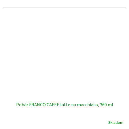
Potrebujete pomoc s výberom? Radi vám poradíme.
Pre viac informácií a objednávky nás neváhajte kontaktovať:
+421 903 163 987
INFO@AMOITALIA.SK
Pohár FRANCO CAFEE latte na macchiato, 360 ml
Skladom