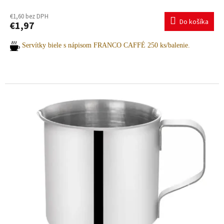
€1,60 bez DPH
Do košíka
€1,97
Servítky biele s nápisom FRANCO CAFFÉ 250 ks/balenie.
Potrebujete pomoc s výberom? Radi vám poradíme.
Pre viac informácií a objednávky nás neváhajte kontaktovať:
+421 903 163 987
INFO@AMOITALIA.SK