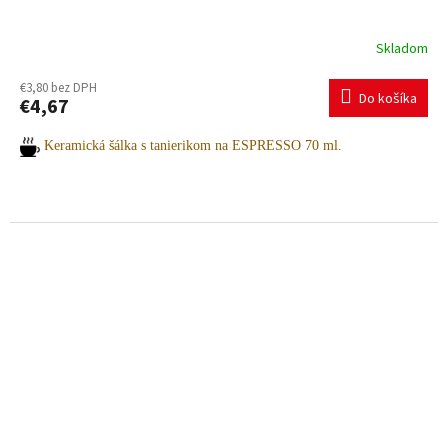
Skladom
€3,80 bez DPH
Do košíka
€4,67
Keramická šálka s tanierikom na ESPRESSO 70 ml.
Potrebujete pomoc s výberom? Radi vám poradíme.
Pre viac informácií a objednávky nás neváhajte kontaktovať:
+421 903 163 987
INFO@AMOITALIA.SK