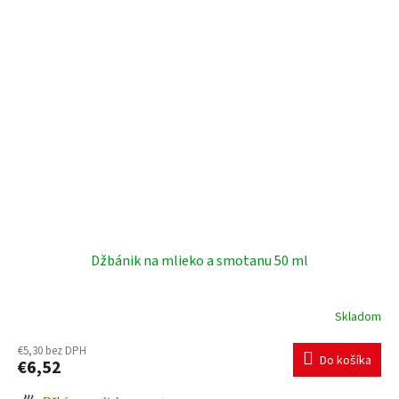
+421 903 163 987
INFO@AMOITALIA.SK
Džbánik na mlieko a smotanu 50 ml
Skladom
€5,30 bez DPH
Do košíka
€6,52