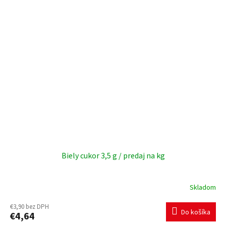
+421 903 163 987
INFO@AMOITALIA.SK
Biely cukor 3,5 g / predaj na kg
Skladom
€3,90 bez DPH
Do košíka
€4,64