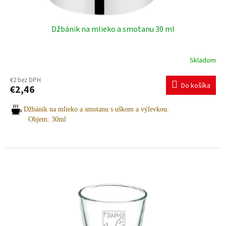
Džbánik na mlieko a smotanu 30 ml
Skladom
€2 bez DPH
Do košíka
€2,46
Džbánik na mlieko a smotanu s uškom a výlevkou.
Objem: 30ml
Potrebujete pomoc s výberom? Radi vám poradíme.
Pre viac informácií a objednávky nás neváhajte kontaktovať:
+421 903 163 987
INFO@AMOITALIA.SK