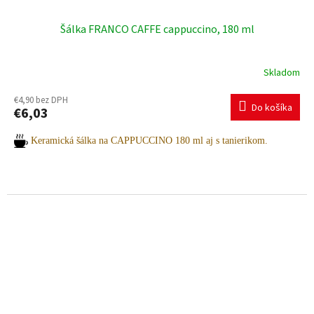
Šálka FRANCO CAFFE cappuccino, 180 ml
Skladom
€4,90 bez DPH
Do košíka
€6,03
Keramická šálka na CAPPUCCINO 180 ml aj s tanierikom.
Potrebujete pomoc s výberom? Radi vám poradíme.
Pre viac informácií a objednávky nás neváhajte kontaktovať:
+421 903 163 987
INFO@AMOITALIA.SK