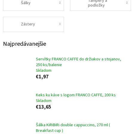
Tampery a
Šálky
podložky
Zástery
Najpredávanejšie
Servítky FRANCO CAFFE do držiakov a stojanov,
250 ks/balenie
Skladom
€1,97
Keks ku káve s logom FRANCO CAFFE, 200 ks
Skladom
€13,65
Šálka KiRiBiRi double cappuccino, 270 ml (
Breakfast cup )