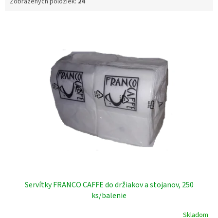
Zobrazených položiek:
24
V
ý
p
i
s
p
r
o
d
u
k
t
o
v
Servítky FRANCO CAFFE do držiakov a stojanov, 250
ks/balenie
Skladom