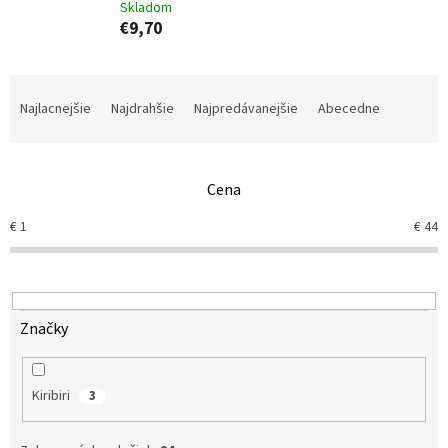
Skladom
€9,70
R
a
Najlacnejšie
Najdrahšie
Najpredávanejšie
Abecedne
d
e
n
Cena
i
e
€
1
€
44
p
r
o
d
u
Značky
k
t
o
Kiribiri
3
v