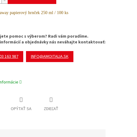
away papierový hrnček 250 ml / 100 ks
jete pomoc s výberom? Radi vám poradíme.
 informácií a objednávky nás neváhajte kontaktovať:
03 163 987
INFO@AMOITALIA.SK
informácie
OPÝTAŤ SA
ZDIEĽAŤ