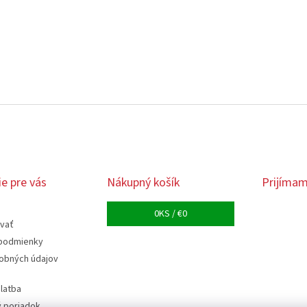
e pre vás
Nákupný košík
Prijímam
0
KS /
€0
vať
podmienky
obných údajov
latba
 poriadok