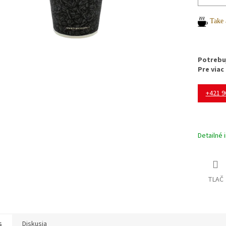
Take 
Potrebu
Pre viac
+421 9
Detailné 
TLAČ
s
Diskusia