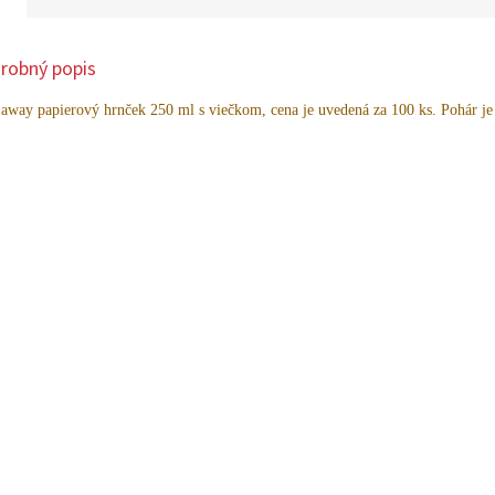
robný popis
 away papierový hrnček 250 ml s viečkom, cena je uvedená za 100 ks. Pohár j