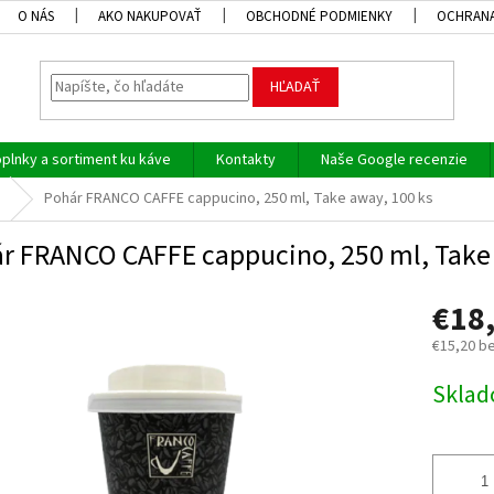
O NÁS
AKO NAKUPOVAŤ
OBCHODNÉ PODMIENKY
OCHRANA
HĽADAŤ
plnky a sortiment ku káve
Kontakty
Naše Google recenzie
Pohár FRANCO CAFFE cappucino, 250 ml, Take away, 100 ks
r FRANCO CAFFE cappucino, 250 ml, Take 
€18
€15,20 b
Jednotk
Skla
cena: