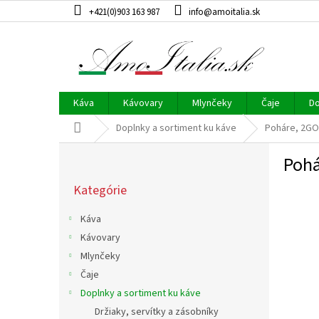
Prejsť
+421(0)903 163 987
info@amoitalia.sk
na
obsah
Káva
Kávovary
Mlynčeky
Čaje
Do
Domov
Doplnky a sortiment ku káve
Poháre, 2GO
B
Pohá
o
Preskočiť
č
Kategórie
kategórie
n
ý
Káva
p
Kávovary
a
Mlynčeky
n
e
Čaje
l
Doplnky a sortiment ku káve
Držiaky, servítky a zásobníky