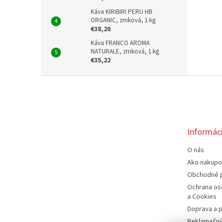
Káva KIRIBIRI PERU HB
ORGANIC, zrnková, 1 kg
€38,20
Káva FRANCO AROMA
NATURALE, zrnková, 1 kg
€35,22
Z
á
p
ä
t
Informáci
i
e
O nás
Ako nakupo
Obchodné 
Ochrana os
a Cookies
Doprava a p
Reklamačný