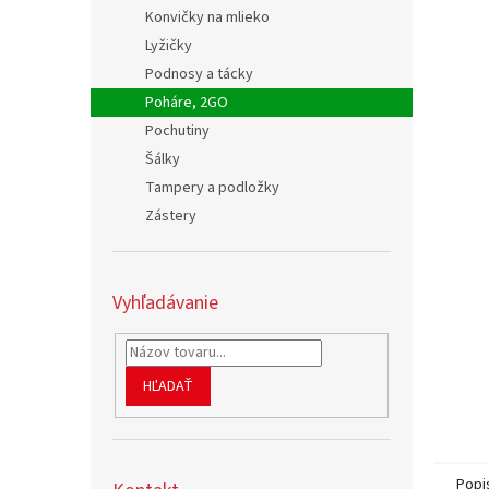
Konvičky na mlieko
Lyžičky
Podnosy a tácky
Poháre, 2GO
Pochutiny
Šálky
Tampery a podložky
Zástery
Vyhľadávanie
HĽADAŤ
Popi