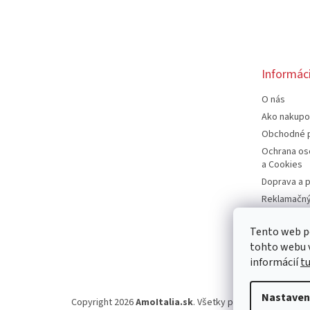
Z
á
p
ä
t
Informáci
i
e
O nás
Ako nakupo
Obchodné 
Ochrana os
a Cookies
Doprava a p
Reklamačný
Odstúpenie
spotrebite
Tento web p
tohto webu v
Moja objed
informácií
t
Nastaven
Copyright 2026
AmoItalia.sk
. Všetky práva vyhradené.
U