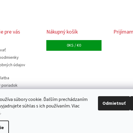
e pre vás
Nákupný košík
Prijímam
0
KS /
€0
vať
podmienky
obných údajov
latba
 poriadok
 od zmluvy pre
ľov
oužíva súbory cookie. Ďalším prechádzaním
Odmietnuť
yjadrujete súhlas s ich používaním. Viac
návka
u
.
ie
praviť nastavenie cookies