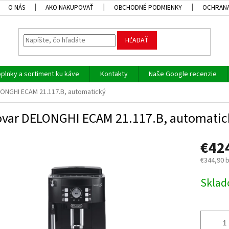
O NÁS
AKO NAKUPOVAŤ
OBCHODNÉ PODMIENKY
OCHRANA
HĽADAŤ
plnky a sortiment ku káve
Kontakty
Naše Google recenzie
ONGHI ECAM 21.117.B, automatický
var DELONGHI ECAM 21.117.B, automatic
€42
€344,90 
Jednotk
Skla
cena: