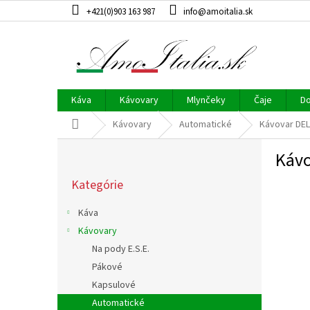
Prejsť
+421(0)903 163 987
info@amoitalia.sk
na
obsah
Káva
Kávovary
Mlynčeky
Čaje
Do
Domov
Kávovary
Automatické
Kávovar DEL
B
Kávo
o
Preskočiť
č
Kategórie
kategórie
n
ý
Káva
p
Kávovary
a
Na pody E.S.E.
n
e
Pákové
l
Kapsulové
Automatické