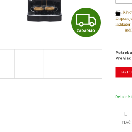
Z
Kávov
Disponuje
indiká
indikáto
ZADARMO
A
Potrebu
D
Pre viac
+421 9
A
R
Detailné 
M
TLAČ