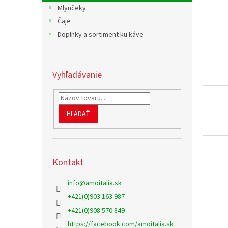
Mlynčeky
Čaje
Doplnky a sortiment ku káve
Vyhľadávanie
HĽADAŤ
Kontakt
info
@
amoitalia.sk
+421(0)903 163 987
+421(0)908 570 849
https://facebook.com/amoitalia.sk