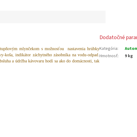
Dodatočné para
Kategória
:
Autom
tupňovým mlynčekom s možnosťou nastavenia hrúbky
ávy-koša, indikátor záchytného zásobníka na vodu-odpad.
Hmotnosť
:
9 kg
obsluha a údržba kávovaru hodí sa ako do domácnosti, tak