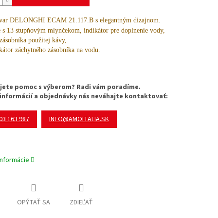
ar DELONGHI ECAM 21.117.B s elegantným dizajnom.
 s 13 stupňovým mlynčekom, indikátor pre doplnenie vody,
tor zásobníka použitej kávy,
r záchytného zásobníka na vodu.
jete pomoc s výberom? Radi vám poradíme.
 informácií a objednávky nás neváhajte kontaktovať:
03 163 987
INFO@AMOITALIA.SK
informácie
OPÝTAŤ SA
ZDIEĽAŤ