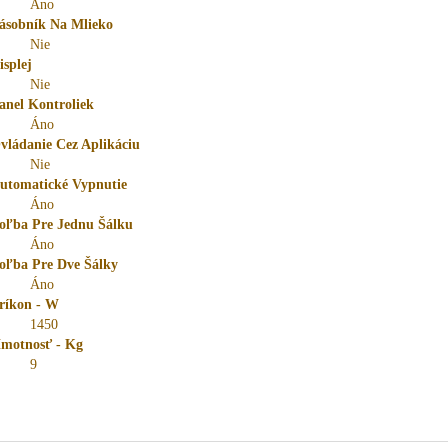
Áno
ásobník Na Mlieko
Nie
isplej
Nie
anel Kontroliek
Áno
vládanie Cez Aplikáciu
Nie
utomatické Vypnutie
Áno
oľba Pre Jednu Šálku
Áno
oľba Pre Dve Šálky
Áno
ríkon - W
1450
motnosť - Kg
9