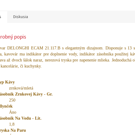
O
s
Diskusia
robný popis
var DELONGHI ECAM 21.117.B s elegantným dizajnom. Disponuje s 13 s
a, kavovár ma indikátor pre doplnenie vody, indikátor zásobníka použitej k
ava až dvoch šálok naraz, nerezová tryska pre napenenie mlieka. Jednoduchá 
 kancelárie, či kuchynky.
yp Kávy
zrnková/mletá
ásobník Zrnkovej Kávy - Gr.
250
lynček
Áno
ásobník Na Vodu - Lit.
1,8
ryska Na Paru