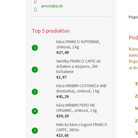
amoitalia.sk
Popi
Top 5 produktov
Pod
Káva FRANCO SUPERBAR,
zrnková, 1 kg
Kávo
€27,49
mleti
Servítky FRANCO CAFFE do
Prípr
držiakov a stojanov, 250
aj do
ks/balenie
€1,97
T
Káva KIRIBIRI COSTARICA SHB
(Kostarika), zrnková, 1 kg
€41,29
Z
Káva KIRIBIRI PERU HB
M
ORGANIC, zrnková, 1 kg
€38,20
Z
Keks ku káve s logom FRANCO
CAFFE, 200 ks
T
€13,65