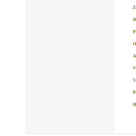
Z
D
P
O
A
V
V
P
H