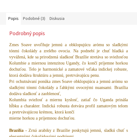
Popis
Podobné (3)
Diskusia
Podrobný popis
Zmes Soave uvoľňuje jemnú a obklopujúcu arómu so sladkými
tónmi čokolády a zrelého ovocia. Na podnebí je chuť hladká a
vyvážená, kde sa prirodzená sladkosť Brazílie stretáva so sviežosťou
Kolumbie a miernou intenzitou Ugandy, čo končí príjemne horkou
dochuťou. Telo je harmonické a zamatové vďaka indickej robuste,
ktorá dodáva štruktúru a jemnú, pretrvávajúcu penu.
Pri ochutnávaní ponúka zmes Soave obklopujúcu a jemnú arómu so
sladkými tónmi čokolády a ľahkými ovocnými nuansami. Brazília
dodáva sladkosť a zaoblenosť,
Kolumbia sviežosť a miernu kyslosť, zatiaľ čo Uganda prináša
hĺbku a charakter. Indická robusta dotvára profil zamatovým telom
a pretrvávajúcou krémou, ktorá končí
mierne horkou a príjemnou dochuťou.
Brazília -
Zrná arabiky z Brazílie poskytujú jemnú, sladkú chuť s
elegantnými čokoládovými podtónmi.