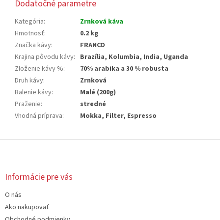
Dodatočné parametre
Kategória
:
Zrnková káva
Hmotnosť
:
0.2 kg
Značka kávy
:
FRANCO
Krajina pôvodu kávy
:
Brazília, Kolumbia, India, Uganda
Zloženie kávy %
:
70% arabika a 30 % robusta
Druh kávy
:
Zrnková
Balenie kávy
:
Malé (200g)
Praženie
:
stredné
Vhodná príprava
:
Mokka, Filter, Espresso
Z
á
p
ä
Informácie pre vás
t
O nás
i
e
Ako nakupovať
Obchodné podmienky