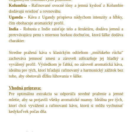
Kolumbia -
Rafinované ovocné tóny a jemná kyslosť z Kolumbie
dodávajú sviežosť a rovnováhu.
Uganda -
Káva z Ugandy prispieva nádychom intenzity a hĺbky,
čím obohacuje aromatický profil.
India -
Robusta z Indie zaisťuje telo a štruktúru, dodáva jemnú a
pretrvávajúcu penu s miernou horkou dochuťou, ktorá šálke dodáva
charakter.
Stredne pražená káva s klasickým odtieňom „mníšskeho rúcha“
zachováva jemnosť zmesi a zároveň zdôrazňuje jej hladký a
vyvážený profil. Výsledkom je ľahká, no zároveň aromatická káva,
ideálna pre tých, ktorí hľadajú rafinovaný a harmonický zážitok bez
toho, aby obetovali dĺžku lúhovania v šálke.
Vhodná príprava:
Pre optimálnu extrakciu sa odporúča stredné praženie a jemné
mletie, aby sa prejavili všetky aromatické nuansy. Ideálna pre tých,
ktorí chcú vyváženú a rafinovanú kávu, ktorú si môžu vychutnať
kedykoľvek počas dňa.