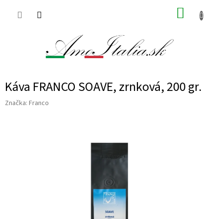
Prejsť
NÁKUP
na
obsah
KOŠÍK
Káva FRANCO SOAVE, zrnková, 200 gr.
Značka:
Franco