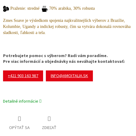
Praženie: stredné
70% arabika, 30% robusta
Zmes Soave je výsledkom spojenia najkvalitnejších výberov z Brazílie,
Kolumbie, Ugandy a indickej robusty, čím sa vytvára dokonalá rovnováha
sladkosti, ľahkosti a tela.
Potrebujete pomoc s výberom? Radi vám poradíme.
Pre viac informácií a objednávky nás neváhajte kontaktovať:
+421 903 163 987
INFO@AMOITALIA.SK
Detailné informácie
OPÝTAŤ SA
ZDIEĽAŤ