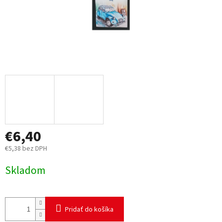
€6,40
€5,38 bez DPH
Jednotková
Skladom
cena:
Pridať do košíka