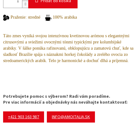
Pridať do košíka
Praženie: stredné
100% arabika
Táto zmes vyniká svojou intenzívnou kvetinovou arómou s elegantnými
citrusovými a sviežimi ovocnými tónmi typickými pre kolumbijské
arabiky. V šálke ponúka rafinovanú, obklopujúcu a zamatovú chuť, kde sa
sladkosť Brazílie spája s náznakmi horkej čokolády a zrelého ovocia zo
stredoamerických arabík. Telo je harmonické a dochuť dlhá a príjemná.
Potrebujete pomoc s výberom? Radi vám poradíme.
Pre viac informácií a objednávky nás neváhajte kontaktovať:
+421 903 163 987
INFO@AMOITALIA.SK