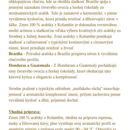
obklopujúcou chuťou, kde sa okrúhla sladkosť Brazílie spája s
jemnými náznakmi čerstvého ovocia a horkej čokolády zo
stredoamerických arabík. Telo je zamatové a harmonické, s jemne
vyváženou kyslosťou, ktorá prináša sviežosť a dlhotrvajúci záver v
šálke. Zmes 100 % arabiky z Kolumbie je dokonalou rovnováhou
medzi arómou a sladkosťou vďaka výberu kvalitných zŕn arabiky zo
Strednej a Južnej Ameriky. Zrná arabiky z Kolumbie ponúkajú
sladkosť a rafinovanosť s typickými kvetinovými a citrusovými
tónmi, ktoré prinášajú sviežosť a živosť.
Brazília -
Prírodná arabika z Brazílie prispieva telom k vyváženiu
chuťového profilu.
Honduras a Guatemala -
Z Hondurasu a Guatemaly pochádzajú
tóny čerstvého ovocia a horkej čokolády, ktoré obohacujú túto
kávovú kyticu o eleganciu a komplexnosť.
Stredne pražené s typickým odtieňom „mníšskeho rúcha“ umocňuje
jemnosť a aromatickú komplexnosť zmesi, pričom zachováva jemne
vyváženú kyslosť a dlhú, príjemnú dochuť.
Vhodná príprava:
Zmes 100 % arabiky z Kolumbie, ideálna na prípravu espressa,
moky a filtrovanej kávy, plne vystihuje svoj aromatický profil so
stredným mletím a teplotou vody medzi 90 – 94 °C. Odporúča sa