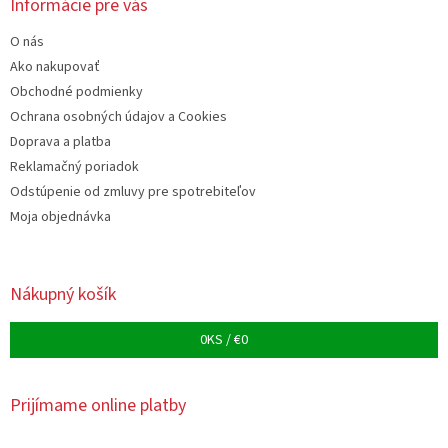
ä
Informácie pre vás
t
O nás
i
e
Ako nakupovať
Obchodné podmienky
Ochrana osobných údajov a Cookies
Doprava a platba
Reklamačný poriadok
Odstúpenie od zmluvy pre spotrebiteľov
Moja objednávka
Nákupný košík
0
KS /
€0
Prijímame online platby