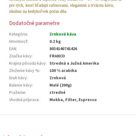
pre tých, ktorí hľadajú rafinovanú, elegantnú a trvácnu kávu,
ideálnu na kedykoľvek počas dňa.
Dodatočné parametre
Kategória
:
Zrnková káva
Hmotnosť
:
0.2 kg
EAN
:
8034140741426
Značka kávy
:
FRANCO
Krajina pôvodu kávy
:
Stredná a Južná Amerika
Zloženie kávy %
:
100 % arabika
Druh kávy
:
Zrnková
Balenie kávy
:
Malé (200g)
Praženie
:
stredné
Vhodná príprava
:
Mokka, Filter, Espresso
Z
á
p