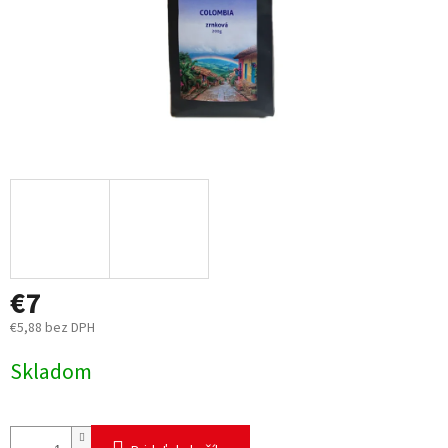
€7
€5,88 bez DPH
Jednotková
Skladom
cena: