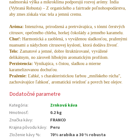
nadmorská výška a mikroklíma podporujú rozvoj arómy.
India
(Vybraná Robusta) – Z organického a fairtrade poľnohospodárstva,
aby zmes získala viac tela a jemnú cremu.
Aróma:
Intenzívna, prirodzená a pretrvávajúca, s tónmi čerstvých
citrusov, opečeného chleba, horkej čokolády a jemného karamelu.
Chuť:
Harmonická a zaoblená, s vyváženou sladkosťou, praženými
nuansami a nádychom citrusovej kyslosti, ktorá dodáva živosť.
Telo:
Zamatové a jemné, dobre štruktúrované, vyvážené
delikátnym, no zároveň hlbokým aromatickým profilom.
Perzistencia:
Vynikajúca, s čistou, sladkou a mierne
karamelizovanou dochuťou.
Praženie:
Ľahké, s charakteristickou farbou „mníšskeho rúcha“,
zachovávajúce ľahkosť, aromatickú sviežosť a povrch bez olejov.
Dodatočné parametre
Kategória
:
Zrnková káva
Hmotnosť
:
0.2 kg
Značka kávy
:
FRANCO
Krajina pôvodu kávy
:
Peru
Zloženie kávy %
:
70% arabika a 30 % robusta