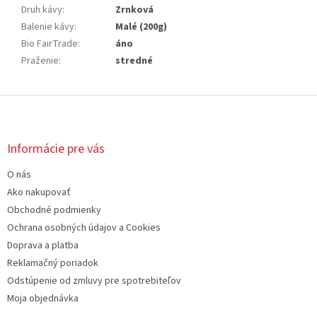
Druh kávy
:
Zrnková
Balenie kávy
:
Malé (200g)
Bio FairTrade
:
áno
Praženie
:
stredné
Z
á
p
ä
Informácie pre vás
t
O nás
i
e
Ako nakupovať
Obchodné podmienky
Ochrana osobných údajov a Cookies
Doprava a platba
Reklamačný poriadok
Odstúpenie od zmluvy pre spotrebiteľov
Moja objednávka