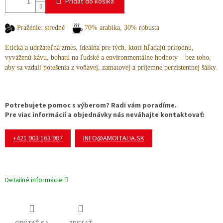
Pridať do košíka
Praženie: stredné
70% arabika, 30% robusta
Etická a udržateľná zmes, ideálna pre tých, ktorí hľadajú prírodnú,
vyváženú kávu, bohatú na ľudské a environmentálne hodnoty – bez toho,
aby sa vzdali potešenia z voňavej, zamatovej a príjemne perzistentnej šálky.
Potrebujete pomoc s výberom? Radi vám poradíme.
Pre viac informácií a objednávky nás neváhajte kontaktovať:
+421 903 163 987
INFO@AMOITALIA.SK
Detailné informácie