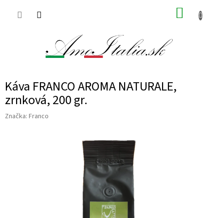
Prejsť
NÁKUP
na
obsah
KOŠÍK
Káva FRANCO AROMA NATURALE,
zrnková, 200 gr.
Značka:
Franco