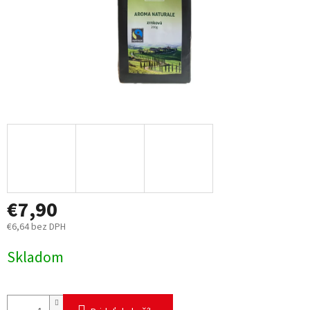
€7,90
€6,64 bez DPH
Jednotková
Skladom
cena: