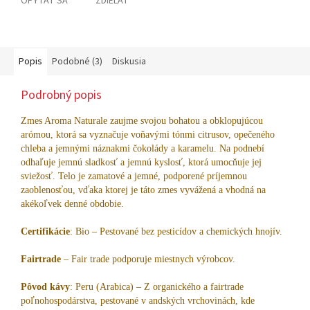
OPÝTAŤ SA
ZDIEĽAŤ
Popis
Podobné (3)
Diskusia
Podrobný popis
Zmes Aroma Naturale zaujme svojou bohatou a obklopujúcou
arómou, ktorá sa vyznačuje voňavými tónmi citrusov, opečeného
chleba a jemnými náznakmi čokolády a karamelu.
Na podnebí
odhaľuje jemnú sladkosť a jemnú kyslosť, ktorá umocňuje jej
sviežosť.
Telo je zamatové a jemné, podporené príjemnou
zaoblenosťou, vďaka ktorej je táto zmes vyvážená a vhodná na
akékoľvek denné obdobie.
Certifikácie
: Bio – Pestované bez pesticídov a chemických hnojív.
Fairtrade
– Fair trade podporuje miestnych výrobcov.
Pôvod kávy
: Peru (Arabica) – Z organického a fairtrade
poľnohospodárstva, pestované v andských vrchovinách, kde