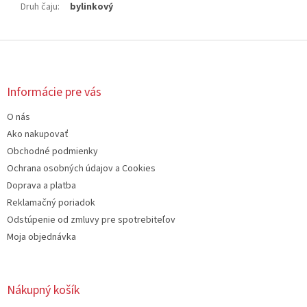
Druh čaju
:
bylinkový
Z
á
p
ä
Informácie pre vás
t
O nás
i
e
Ako nakupovať
Obchodné podmienky
Ochrana osobných údajov a Cookies
Doprava a platba
Reklamačný poriadok
Odstúpenie od zmluvy pre spotrebiteľov
Moja objednávka
Nákupný košík