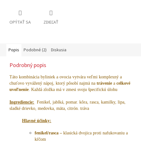
OPÝTAŤ SA
ZDIEĽAŤ
Popis
Podobné (2)
Diskusia
Podrobný popis
Táto kombinácia byliniek a ovocia vytvára veľmi komplexný a
chuťovo vyvážený nápoj, ktorý pôsobí najmä na
trávenie
a
celkové
uvoľnenie
. Každá zložka má v zmesi svoju špecifickú úlohu
Ingrediencie:
Fenikel, jablká, pomar. kôra, rasca, kamilky, lipa,
sladké drievko, medovka, mäta, citrón. tráva
Hlavné účinky:
fenikel/rasca –
klasická dvojica proti nafukovaniu a
kŕčom