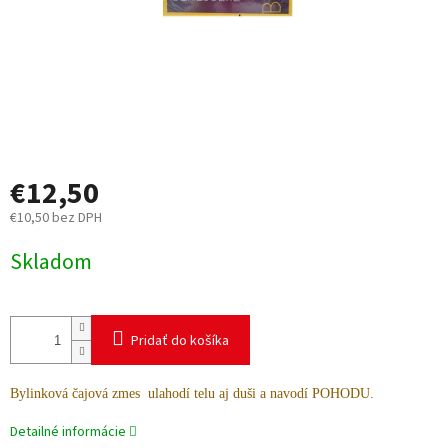
€12,50
€10,50 bez DPH
Jednotková
Skladom
cena:
Pridať do košíka
Bylinková čajová zmes ulahodí telu aj duši a
navodí POHODU.
Detailné informácie