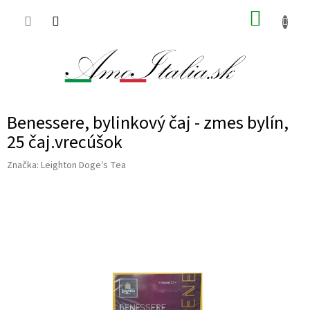
Prejsť
NÁKUP
na
obsah
KOŠÍK
Benessere, bylinkový čaj - zmes bylín,
25 čaj.vrecúšok
Značka:
Leighton Doge′s Tea