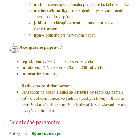
mäta –
osviežuje a pomáha pri pocite tažkého žalúdka
medovka/kamilky –
upokojenie mysle, zmiernenie
stresu, kvalitný spánok
jablká –
dodávajú ovocnú jemnosť a prirodzenú
sladkú arómu
lipa –
pomáha pri nervovom napätí
Ako správne pripraviť
teplota vody:
90°C - nie čerstvo zovretá
množstvo:
1 čajové vrecúško na
250 ml
vody
lúhovanie:
5 minút,
Rady - na čo si dať pozor:
vzhľadom na obsah
sladkého drievka
by tento čaj nemali
piť vo veľkom množstve ľudia s vysokým krvným tlakom,
pretože sladké drievko môže prispievať k zadržiavaniu vody
a zvyšovaniu tlaku.
Dodatočné parametre
Kategória
:
Bylinkové čaje